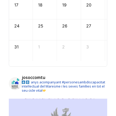
17
18
19
20
21
24
25
26
27
28
31
1
2
3
4
josoccomtu
anys acompanyant #personesambdiscapacitat
intel·lectual del Maresme i les seves famílies en tot el
seu cicle vital