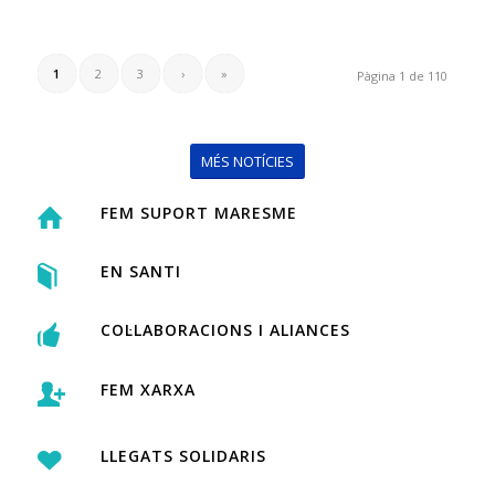
1
2
3
›
»
Pàgina 1 de 110
MÉS NOTÍCIES
FEM SUPORT MARESME
EN SANTI
COL·LABORACIONS I ALIANCES
FEM XARXA
LLEGATS SOLIDARIS